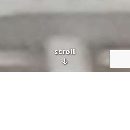
scroll
SERVICE
サービス