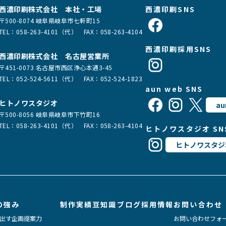
西濃印刷株式会社 本社・工場
西濃印刷SNS
〒500-8074 岐阜県岐阜市七軒町15
TEL：
058-263-4101（代）
FAX：058-263-4104
西濃印刷採用SNS
西濃印刷株式会社 名古屋営業所
〒451-0073 名古屋市西区浄心本通3-45
TEL：
052-524-5611（代）
FAX：052-524-1823
aun web SNS
ヒトノワスタジオ
au
〒500-8056 岐阜県岐阜市下竹町16
TEL：
058-263-4101（代）
FAX：058-263-4104
ヒトノワスタジオ SN
ヒトノワスタジ
の強み
制作実績
豆知識ブログ
採用情報
お問い合わせ
出す企画提案力
お問い合わせフォ